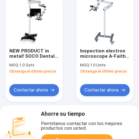
NEW PRODUCT in
Inspection electron
metal! SOCO Dental
microscope A-Faith
Microscope SCM600
510-6A stereo
MOQ:
1.0 Sets
MOQ:
1.0 Units
Digital Camera Silent
surgical electron
Obtenga el último precio
Obtenga el último precio
High Quality Zoom
microscope digital
Lens
mikroskop working
microscope price
Contactar ahora
Contactar ahora
Ahorre su tiempo
Permítanos contactar con los mejores
productos con usted.