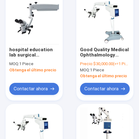
hospital education
Good Quality Medical
lab surgical
Ophthalmology
microscope for
Surgical Ophthalmic
MOQ:
1 Piece
Precio:
$30,000.00(>=1 Pieces)
microscope ear/ear
Operating
Obtenga el último precio
MOQ:
1 Piece
nose surgical price
Microscope ZK-OM-
SJ-21
Obtenga el último precio
Contactar ahora
Contactar ahora
Inicio
Productos
Sobre nosotros