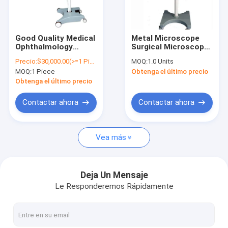
Contacto
Good Quality Medical
Metal Microscope
Ophthalmology
Surgical Microscope
lupas quirúrgicas dentales
Surgical Ophthalmic
(MS-600E)
Precio:
$30,000.00(>=1 Pieces)
MOQ:
1.0 Units
Operating
Microscope Ear Nose
MOQ:
1 Piece
Obtenga el último precio
Microscope ZK-OM-
Dental Operation
Lúpulas quirúrgicas binoculares
SJ-21
Neurosurgery
Obtenga el último precio
Lúpulas quirúrgicas ajustables
Contactar ahora
Contactar ahora
Lupas de aumento quirúrgicas
Vea más
Lúpulas de agudeza quirúrgica
Microscopio de cirugía dental
Deja Un Mensaje
Le Responderemos Rápidamente
Microscopio dental portátil
Microscopio quirúrgico ENT