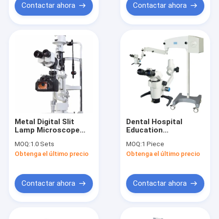
Biological
Contactar ahora
Contactar ahora
Microscope KGW-N-
180M
Metal Digital Slit
Dental Hospital
Lamp Microscope
Education
with Favorable Price
Laboratory Digital
MOQ:
1.0 Sets
MOQ:
1 Piece
Video Surgical
Obtenga el último precio
Obtenga el último precio
Operating
Microscope
Contactar ahora
Contactar ahora