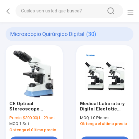
Microscopio Quirúrgico Digital
(30)
CE Optical
Medical Laboratory
Stereoscope
Digital Electotic
Gemological
Camera Biological
Precio:
$300.00(1 - 29 sets) $260.00(>=30 sets)
MOQ:
1.0 Pieces
Metallurgical
Surgical Microscope
MOQ:
1 Set
Obtenga el último precio
Polarization
Used Microscopes
Measurement Digital
For Sale
Obtenga el último precio
Inverted Fluorescent