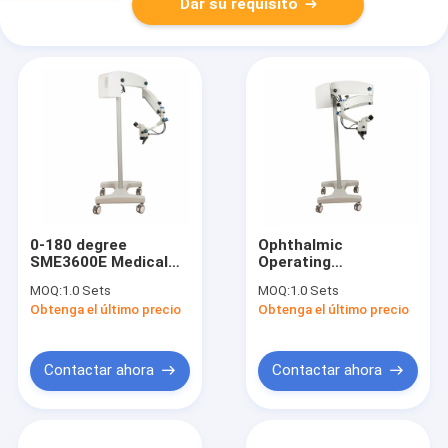
Dar su requisito
0-180 degree
Ophthalmic
SME3600E Medical
Operating
Equipment Binocular
Microscope Otolary
MOQ:
1.0 Sets
MOQ:
1.0 Sets
Led Microscope Ear
Optical Operating
Obtenga el último precio
Obtenga el último precio
Nose Surgical
Microscope
Operation
SME3600E Surgical
Microscope
Microscope
Contactar ahora
Contactar ahora